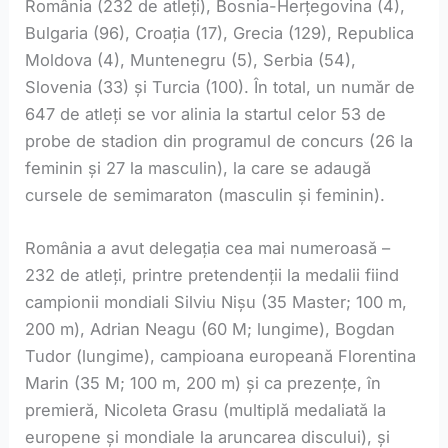
România (232 de atleți), Bosnia-Herțegovina (4),
Bulgaria (96), Croația (17), Grecia (129), Republica
Moldova (4), Muntenegru (5), Serbia (54),
Slovenia (33) și Turcia (100). În total, un număr de
647 de atleți se vor alinia la startul celor 53 de
probe de stadion din programul de concurs (26 la
feminin și 27 la masculin), la care se adaugă
cursele de semimaraton (masculin și feminin).
România a avut delegația cea mai numeroasă –
232 de atleți, printre pretendenții la medalii fiind
campionii mondiali Silviu Nișu (35 Master; 100 m,
200 m), Adrian Neagu (60 M; lungime), Bogdan
Tudor (lungime), campioana europeană Florentina
Marin (35 M; 100 m, 200 m) și ca prezențe, în
premieră, Nicoleta Grasu (multiplă medaliată la
europene și mondiale la aruncarea discului), și