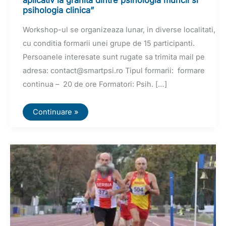
aplicativ la granita dintre psihologia muncii si
psihologia clinica”
Workshop-ul se organizeaza lunar, in diverse localitati,
cu conditia formarii unei grupe de 15 participanti.
Persoanele interesate sunt rugate sa trimita mail pe
adresa: contact@smartpsi.ro Tipul formarii: formare
continua – 20 de ore Formatori: Psih. […]
Workshop
Continuare »
“Psihologia
sportului
–
domeniu
aplicativ
la
granita
dintre
psihologia
muncii
si
psihologia
clinica”