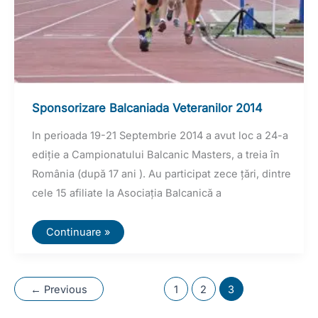
Sponsorizare Balcaniada Veteranilor 2014
In perioada 19-21 Septembrie 2014 a avut loc a 24-a
ediție a Campionatului Balcanic Masters, a treia în
România (după 17 ani ). Au participat zece țări, dintre
cele 15 afiliate la Asociația Balcanică a
Sponsorizare
Continuare »
Balcaniada
Veteranilor
2014
←
Previous
1
2
3