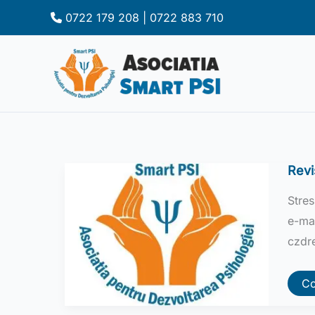
Skip
0722 179 208 | 0722 883 710
to
content
Revi
Stres
e-ma
czdr
Re
Co
Sm
PS