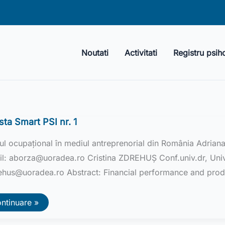
Noutati
Activitati
Registru psih
sta Smart PSI nr. 1
ul ocupațional în mediul antreprenorial din România Adria
il: aborza@uoradea.ro Cristina ZDREHUȘ Conf.univ.dr, Univ
ehus@uoradea.ro Abstract: Financial performance and produ
vista
ntinuare »
art
I